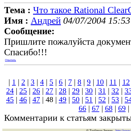
Тема :
Что такое Rational Clear
Имя :
Андрей
04/07/2004 15:53
Сообщение:
Пришлите пожалуйста документа
Спасибо!!!
Ответить
|
1
|
2
|
3
|
4
|
5
|
6
|
7
|
8
|
9
|
10
|
11
|
12
24
|
25
|
26
|
27
|
28
|
29
|
30
|
31
|
32
|
3
45
|
46
|
47
| 48 |
49
|
50
|
51
|
52
|
53
|
5
66
|
67
|
68
|
69
Комментарии к статьям закрыты
© Trofimov Sergey
http://www.