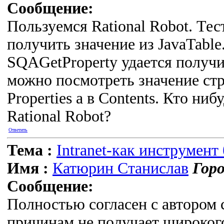
Сообщение:
Пользуемся Rational Robot. Те
получить значение из JavaTabl
SQAGetProperty удается получит
можно посмотреть значение стро
Properties а в Contents. Кто ниб
Rational Robot?
Ответить
Тема :
Intranet-как инструмент
Имя :
Катюрин Станислав
Горо
Сообщение:
Полностью согласен с автором с
причинам не получает широког