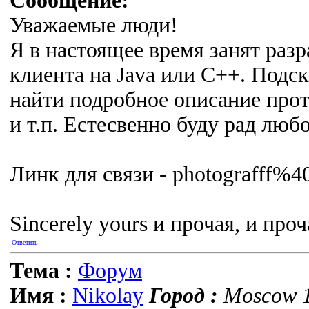
Сообщение:
Уважаемыe люди!
Я в настоящее время занят ра
клиента на Java или С++. Подск
найти подробное описание прот
и т.п. Естесвенно буду рад лю
Линк для связи - photografff%4
Sincerely yours и прочая, и проча
Ответить
Тема :
Форум
Имя :
Nikolay
Город :
Moscow 1